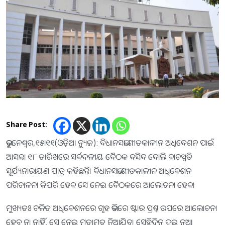
Share Post:
ଭୁବନେଶ୍ୱର,୧୫ା୧୧(ଓଡ଼ିଆ ନ୍ୟୁଜ): ବିଧାନସଭା ଶୀତକାଳୀନ ଅଧିବେଶନ ପାଇଁ
ଆସନ୍ତା ୧୮ ତାରିଖରେ ସର୍ବଦଳୀୟ ବୈଠକ ବସିବ ବୋଲି ବାଚସ୍ପତି
ସୂର୍ଯ୍ୟନାରାୟଣ ପାତ୍ର କହିଛନ୍ତି। ବିଧାନସଭା ଶୀତକାଳୀନ ଅଧିବେଶନ
ପରିଚାଳନା କିପରି ହେବ ସେ ନେଇ ବୈଠକରେ ଆଲୋଚନା ହେବ।
ମୁଖ୍ୟତଃ ଚଳିତ ଅଧିବେଶନରେ ଗୃହ ଭିତରେ ଷ୍ଟାର ପ୍ରଶ୍ନ ଉପରେ ଆଲୋଚନା
ହେବ ନା ନାହିଁ, ସେ ନେଇ ମତାମତ ନିଆଯିବ। ସେହିଦିନ ଦୁଇ ନୂଆ