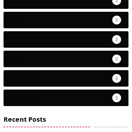
Uncategorized
ଅପରାଧ
ଖେଳ
ଜିଲ୍ଲା
ଜୀବନ ଚର୍ଯ୍ୟା
ଦେଶ ବିଦେଶ
Recent Posts