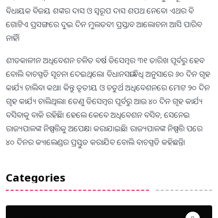
ବିଧାୟକ ବିଜୟ ଶଙ୍କର ଦାସ ଓ ସ୍ବରୂପ ଦାସ ଶପଥ ନେବେ। ଏଥର ବି
ଗୋଟିଏ ପ୍ରସଙ୍ଗରେ ଦୁଇ ଦିନ ମୁଲତବୀ ପ୍ରସ୍ତାବ ଆଲୋଚନା ଆସି ପାରିବ
ନାହିଁ।
ଶୀତକାଳୀନ ଅଧିବେଶନ ଚଳିତ ବର୍ଷ ଡିସେମ୍ବର ୩୧ ତାରିଖ ପୂର୍ବରୁ ହେବ
ବୋଲି ବାଚସ୍ପତି ସୂଚନା ଦେଇଥିଲେ। ବିଧାନସଭା ବିଧି ଅନୁସାରେ ୬୦ ଦିନ ଗୃହ
କାର୍ଯ୍ୟ ଚାଲିବା କଥା। କିନ୍ତୁ ତୃତୀୟ ଓ ଚତୁର୍ଥ ଅଧିବେଶନରେ ମୋଟ ୨୦ ଦିନ
ଗୃହ କାର୍ଯ୍ୟ ଚାଲିଥିଲା। ତେଣୁ ଡିସେମ୍ବର ପୂର୍ବରୁ ଆଉ ୪୦ ଦିନ ଗୃହ କାର୍ଯ୍ୟ
ବସିବାକୁ ବାକି ରହିଛି। ହେଲେ କେବେ ଅଧିବେଶନ ବସିବ, ସେନେଇ
ରାଜ୍ୟପାଳଙ୍କ ନିଷ୍ପତ୍ତିକୁ ଅପେକ୍ଷା କରାଯାଇଛି। ରାଜ୍ୟପାଳଙ୍କ ନିଷ୍ପତ୍ତି ପରେ
୪୦ ଦିନର କ୍ୟାଲେଣ୍ଡର ପ୍ରସ୍ତୁତ କରାଯିବ ବୋଲି ବାଚସ୍ପତି କହିଛନ୍ତି।
Categories