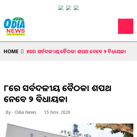
HOME
୧୮ରେ ସର୍ବଦଳୀୟ ବୈଠକ। ଶପଥ ନେବେ ୨ ବିଧାୟକ।
୧୮ରେ ସର୍ବଦଳୀୟ ବୈଠକ। ଶପଥ
ନେବେ ୨ ବିଧାୟକ।
By - Odia News
15 Nov, 2020