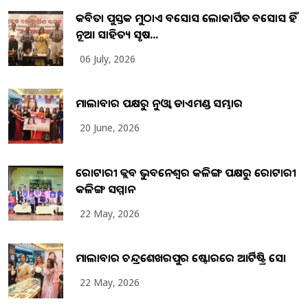
କବିତା ପୁସ୍ତକ ମୁଠାଏ ଅବସୋସ ଲୋକାର୍ପିତ ଅବସୋସ ହିଁ
ନୂଆ ସାହିତ୍ୟ ସୃଷ...
06 July, 2026
ମାଲାବାର ପକ୍ଷରୁ ନୁଓ୍ବା ଡାଏମଣ୍ଡ ସମ୍ଭାର
20 June, 2026
ରୋଟାରୀ କ୍ଲବ ଭୁବନେଶ୍ୱର କଳିଙ୍ଗ ପକ୍ଷରୁ ରୋଟାରୀ
କଳିଙ୍ଗ ସମ୍ମାନ
22 May, 2026
ମାଲାବାର ଚନ୍ଦ୍ରଶେଖରପୁର ଷ୍ଟୋରରେ ଆର୍ଟିଷ୍ଟ୍ରି ସୋ
22 May, 2026