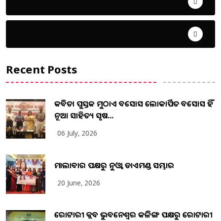
ଜୀବନ ଚର୍ଯ୍ୟା
ଦେଶ ବିଦେଶ
Recent Posts
କବିତା ପୁସ୍ତକ ମୁଠାଏ ଅବସୋସ ଲୋକାର୍ପିତ ଅବସୋସ ହିଁ
ନୂଆ ସାହିତ୍ୟ ସୃଷ...
06 July, 2026
ମାଲାବାର ପକ୍ଷରୁ ନୁଓ୍ବା ଡାଏମଣ୍ଡ ସମ୍ଭାର
20 June, 2026
ରୋଟାରୀ କ୍ଲବ ଭୁବନେଶ୍ୱର କଳିଙ୍ଗ ପକ୍ଷରୁ ରୋଟାରୀ