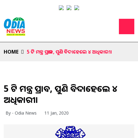
HOME
5 ଟି ମନ୍ତ୍ର ପ୍ରଭାବ, ପୁଣି ବିଦାହେଲେ ୪ ଅଧିକାରୀ।
5 ଟି ମନ୍ତ୍ର ପ୍ରଭାବ, ପୁଣି ବିଦାହେଲେ ୪
ଅଧିକାରୀ।
By - Odia News
11 Jan, 2020