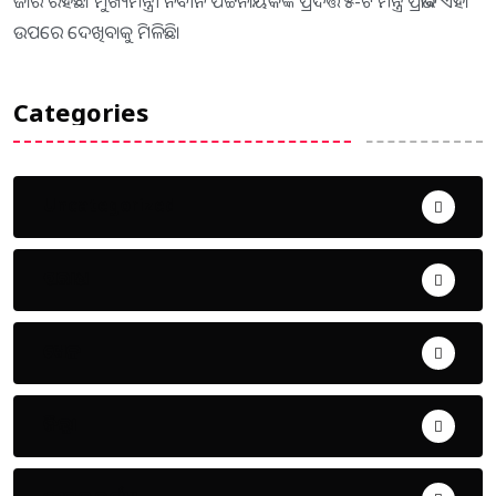
ଜାରି ରହିଛି। ମୁଖ୍ୟମନ୍ତ୍ରୀ ନବୀନ ପଟ୍ଟନାୟକଙ୍କ ପ୍ରଦତ୍ତ ୫-ଟି ମନ୍ତ୍ର ପ୍ରଭାବ ଏହା
ଉପରେ ଦେଖିବାକୁ ମିଳିଛି।
Categories
Uncategorized
ଅପରାଧ
ଖେଳ
ଜିଲ୍ଲା