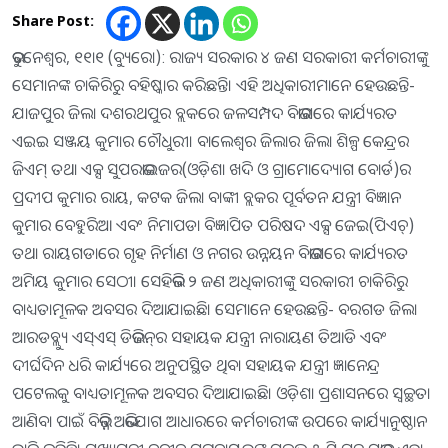
Share Post:
ଭୁବନେଶ୍ୱର, ୧୧ା୧ (ବ୍ୟୁରୋ): ରାଜ୍ୟ ସରକାର ୪ ଜଣ ସରକାରୀ କର୍ମଚାରୀଙ୍କୁ
ସେମାନଙ୍କ ଚାକିରିରୁ ବହିଷ୍କାର କରିଛନ୍ତି। ଏହି ଅଧିକାରୀମାନେ ହେଉଛନ୍ତି-
ଯାଜପୁର ଜିଲା ଦଶରଥପୁର ବ୍ଲକରେ ଜଳସମ୍ପଦ ବିଭାଗରେ କାର୍ଯ୍ୟରତ
ଏଇଇ ସଞ୍ଜୟ କୁମାର ଚୌଧୁରୀ। ବାଲେଶ୍ୱର ଜିଲାର ଜିଲା ଶିଳ୍ପ କେନ୍ଦ୍ରର
ଜିଏମ୍‌ ତଥା ଏକ୍ସ ସୁପରଭାଇଜର(ଓଡ଼ିଶା ଖଦି ଓ ଗ୍ରାମୋଦ୍ୟୋଗ ବୋର୍ଡ)ର
ପ୍ରଦୀପ କୁମାର ରାୟ, କଟକ ଜିଲା ବାଙ୍କୀ ବ୍ଲକର ପୂର୍ବତନ ଯନ୍ତ୍ରୀ ବିଜ୍ଞାନ
କୁମାର ବେହୁରିଆ ଏବଂ ନିମାପଡା ବିଜ୍ଞାପିତ ପରିଷଦ ଏକ୍ସ ଜେଇ(ପିଏଚ୍‌)
ତଥା ରାୟଗଡାରେ ଗୃହ ନିର୍ମାଣ ଓ ନଗର ଉନ୍ନୟନ ବିଭାଗରେ କାର୍ଯ୍ୟରତ
ଅମିୟ କୁମାର ସେଠୀ। ସେହିଭଳି ୨ ଜଣ ଅଧିକାରୀଙ୍କୁ ସରକାରୀ ଚାକିରିରୁ
ବାଧ୍ୟତାମୂଳକ ଅବସର ଦିଆଯାଇଛି। ସେମାନେ ହେଉଛନ୍ତି- ବରଗଡ ଜିଲା
ଆରଡବ୍ଲ୍ୟୁ ଏସ୍‌ଏସ୍‌ ଡିଭିଜନ୍‌ର ସହାୟକ ଯନ୍ତ୍ରୀ ନାରାୟଣ ତିଆଡି ଏବଂ
ଦୀର୍ଘଦିନ ଧରି କାର୍ଯ୍ୟରେ ଅନୁପସ୍ଥିତ ଥିବା ସହାୟକ ଯନ୍ତ୍ରୀ ଜ୍ଞାନେନ୍ଦ୍ର
ପଟେଲକୁ ବାଧ୍ୟତାମୂଳକ ଅବସର ଦିଆଯାଇଛି। ଓଡ଼ିଶା ପ୍ରଶାସନରେ ସ୍ବଚ୍ଛତା
ଆଣିବା ପାଇଁ ବିଭିନ୍ନ ଅଭିଯୋଗ ଆଧାରରେ କର୍ମଚାରୀଙ୍କ ଉପରେ କାର୍ଯ୍ୟାନୁଷ୍ଠାନ