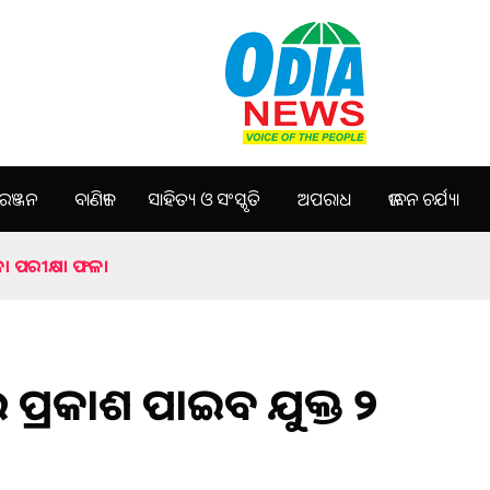
ଞ୍ଜନ
ବାଣିଜ୍ୟ
ସାହିତ୍ୟ ଓ ସଂସ୍କୃତି
ଅପରାଧ
ଜୀବନ ଚର୍ଯ୍ୟା
କଳା ପରୀକ୍ଷା ଫଳ।
େ ପ୍ରକାଶ ପାଇବ ଯୁକ୍ତ ୨