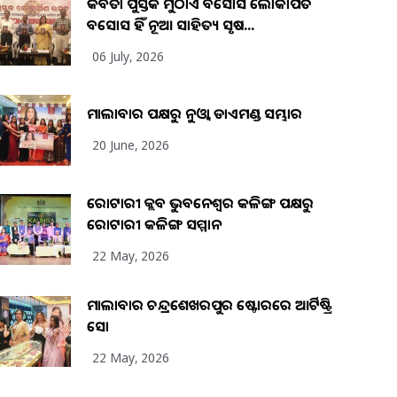
କବିତା ପୁସ୍ତକ ମୁଠାଏ ଅବସୋସ ଲୋକାର୍ପିତ
ଅବସୋସ ହିଁ ନୂଆ ସାହିତ୍ୟ ସୃଷ...
06 July, 2026
ମାଲାବାର ପକ୍ଷରୁ ନୁଓ୍ବା ଡାଏମଣ୍ଡ ସମ୍ଭାର
20 June, 2026
ରୋଟାରୀ କ୍ଲବ ଭୁବନେଶ୍ୱର କଳିଙ୍ଗ ପକ୍ଷରୁ
ରୋଟାରୀ କଳିଙ୍ଗ ସମ୍ମାନ
22 May, 2026
ମାଲାବାର ଚନ୍ଦ୍ରଶେଖରପୁର ଷ୍ଟୋରରେ ଆର୍ଟିଷ୍ଟ୍ରି
ସୋ
22 May, 2026