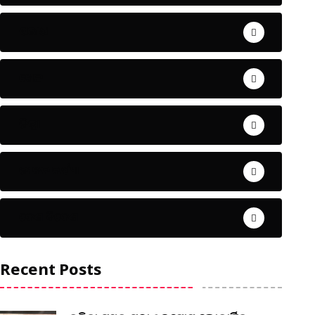
ଅପରାଧ
ଖେଳ
ଜିଲ୍ଲା
ଜୀବନ ଚର୍ଯ୍ୟା
ଦେଶ ବିଦେଶ
Recent Posts