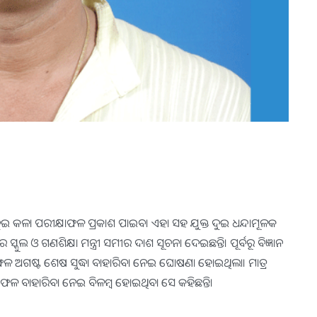
ତ ଦୁଇ କଳା ପରୀକ୍ଷାଫଳ ପ୍ରକାଶ ପାଇବ। ଏହା ସହ ଯୁକ୍ତ ଦୁଇ ଧନ୍ଦାମୂଳକ
ୁଲ ଓ ଗଣଶିକ୍ଷା ମନ୍ତ୍ରୀ ସମୀର ଦାଶ ସୂଚନା ଦେଇଛନ୍ତି। ପୂର୍ବରୂ ବିଜ୍ଞାନ
ଫଳ ଅଗଷ୍ଟ ଶେଷ ସୁଦ୍ଧା ବାହାରିବା ନେଇ ଘୋଷଣା ହୋଇଥିଲା। ମାତ୍ର
େ ଫଳ ବାହାରିବା ନେଇ ବିଳମ୍ବ ହୋଇଥିବା ସେ କହିଛନ୍ତି।