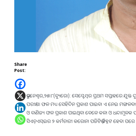
Share
Post:
ଭୁବନେଶ୍ୱର,୨୫।୮(ବ୍ୟୁରୋ): ସେପ୍ଟେମ୍ବର ପ୍ରଥମ ସପ୍ତାହରେ ଯୁକ୍
ପରୀକ୍ଷା ଫଳ ମଧ୍ୟ ସେହିଦିନ ପ୍ରକାଶ ପାଇବ। ଏ ନେଇ ମଙ୍ଗଳବାର ସ୍କ
ଓ ବାଣିଜ୍ୟ ଫଳ ପ୍ରକାଶ ପାଇଥିବା ବେଳେ କଳା ଓ ଧନ୍ଦାମୂଳକ 
ସିଏଚ୍‌ଏସ୍‌ଇର ୨ କର୍ମଚାରୀ କରୋନା ପଜିଟିଭ୍‌ ଚିହ୍ନଟ ହେବା ପର