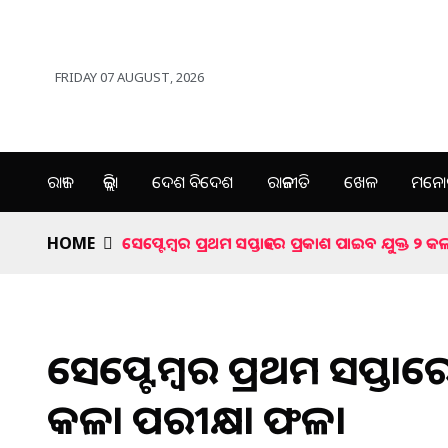
FRIDAY 07 AUGUST, 2026
ରାଜ୍ୟ
ଜିଲ୍ଲା
ଦେଶ ବିଦେଶ
ରାଜନୀତି
ଖେଳ
ମନୋର
HOME
ସେପ୍ଟେମ୍ବର ପ୍ରଥମ ସପ୍ତାହରେ ପ୍ରକାଶ ପାଇବ ଯୁକ୍ତ ୨ 
ସେପ୍ଟେମ୍ବର ପ୍ରଥମ ସପ୍ତାହର
କଳା ପରୀକ୍ଷା ଫଳ।