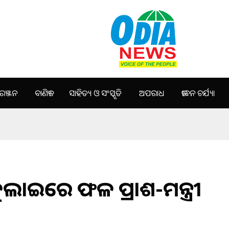
ଞ୍ଜନ
ବାଣିଜ୍ୟ
ସାହିତ୍ୟ ଓ ସଂସ୍କୃତି
ଅପରାଧ
ଜୀବନ ଚର୍ଯ୍ୟା
ଜୁଲାଇରେ ଫଳ ପ୍ରକାଶ-ମନ୍ତ୍ରୀ