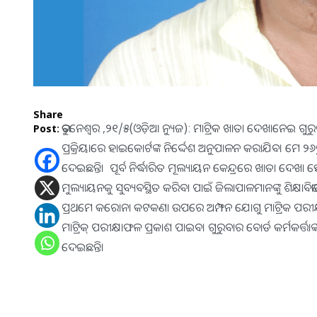
Share
ଭୁବନେଶ୍ବର ,୨୧/୫(ଓଡ଼ିଆ ନ୍ୟୁଜ): ମାଟ୍ରିକ ଖାତା ଦେଖାନେଇ ଗୁରୁବ
Post:
ପ୍ରକ୍ରିୟାରେ ହାଇକୋର୍ଟଙ୍କ ନିର୍ଦ୍ଦେଶ ଅନୁପାଳନ କରାଯିବ। ମେ ୨୬
ଦେଇଛନ୍ତି। ପୂର୍ବ ନିର୍ଦ୍ଧାରିତ ମୂଲ୍ୟାୟନ କେନ୍ଦ୍ରରେ ଖାତା ଦେଖ
ମୁଲ୍ୟାୟନକୁ ସୁବ୍ୟବସ୍ଥିତ କରିବା ପାଇଁ ଜିଲାପାଳମାନଙ୍କୁ ଶିକ୍ଷାବି
ପ୍ରଥମେ କରୋନା କଟକଣା ଉପରେ ଅମ୍ଫନ ଯୋଗୁ ମାଟ୍ରିକ ପରୀକ୍ଷ
ମାଟ୍ରିକ୍‌ ପରୀକ୍ଷାଫଳ ପ୍ରକାଶ ପାଇବ। ଗୁରୁବାର ବୋର୍ଡ କର୍ମକର୍
ଦେଇଛନ୍ତି।