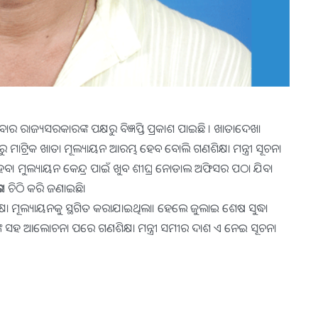
ାର ରାଜ୍ୟସରକାରଙ୍କ ପକ୍ଷରୁ ବିଜ୍ଞପ୍ତି ପ୍ରକାଶ ପାଇଛି । ଖାତାଦେଖା
ରୁ ମାଟ୍ରିକ ଖାତା ମୂଲ୍ୟାୟନ ଆରମ୍ଭ ହେବ ବୋଲି ଗଣଶିକ୍ଷା ମନ୍ତ୍ରୀ ସୂଚନା
ା ହେବ। ମୁଲ୍ୟାୟନ କେନ୍ଦ୍ର ପାଇଁ ଖୁବ ଶୀଘ୍ର ନୋଡାଲ ଅଫିସର ପଠା ଯିବ।
ଭାଗ ଚିଠି କରି ଜଣାଇଛି।
ା ମୂଲ୍ୟାୟନକୁ ସ୍ଥଗିତ କରାଯାଇଥିଲା। ହେଲେ ଜୁଲାଇ ଶେଷ ସୁଦ୍ଧା
ତ୍ତାଙ୍କ ସହ ଆଲୋଚନା ପରେ ଗଣଶିକ୍ଷା ମନ୍ତ୍ରୀ ସମୀର ଦାଶ ଏ ନେଇ ସୂଚନା