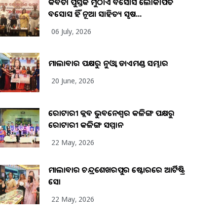
କବିତା ପୁସ୍ତକ ମୁଠାଏ ଅବସୋସ ଲୋକାର୍ପିତ
ଅବସୋସ ହିଁ ନୂଆ ସାହିତ୍ୟ ସୃଷ...
06 July, 2026
ମାଲାବାର ପକ୍ଷରୁ ନୁଓ୍ବା ଡାଏମଣ୍ଡ ସମ୍ଭାର
20 June, 2026
ରୋଟାରୀ କ୍ଲବ ଭୁବନେଶ୍ୱର କଳିଙ୍ଗ ପକ୍ଷରୁ
ରୋଟାରୀ କଳିଙ୍ଗ ସମ୍ମାନ
22 May, 2026
ମାଲାବାର ଚନ୍ଦ୍ରଶେଖରପୁର ଷ୍ଟୋରରେ ଆର୍ଟିଷ୍ଟ୍ରି
ସୋ
22 May, 2026