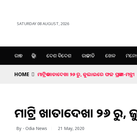
SATURDAY 08 AUGUST, 2026
ରାଜ୍ୟ
ଜିଲ୍ଲା
ଦେଶ ବିଦେଶ
ରାଜନୀତି
ଖେଳ
ମନୋର
HOME
ମାଟ୍ରିକ ଖାତାଦେଖା ୨୬ ରୁ, ଜୁଲାଇରେ ଫଳ ପ୍ରକାଶ-ମନ୍ତ୍ରୀ
ମାଟ୍ରିକ ଖାତାଦେଖା ୨୬ ରୁ, 
By - Odia News
21 May, 2020