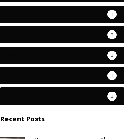
ଅପରାଧ
ଖେଳ
ଜିଲ୍ଲା
ଜୀବନ ଚର୍ଯ୍ୟା
ଦେଶ ବିଦେଶ
Recent Posts