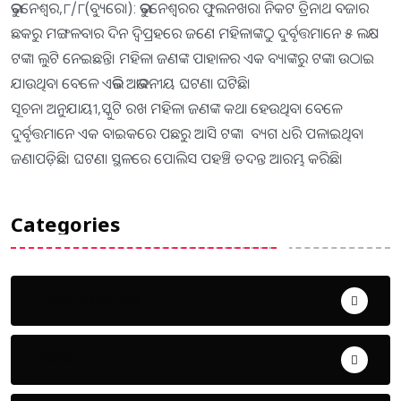
ଭୁବନେଶ୍ୱର,୮/୮(ବ୍ୟୁରୋ): ଭୁବନେଶ୍ୱରର ଫୁଲନଖରା ନିକଟ ତ୍ରିନାଥ ବଜାର
ଛକରୁ ମଙ୍ଗଳବାର ଦିନ ଦ୍ବିପ୍ରହରେ ଜଣେ ମହିଳାଙ୍କଠୁ ଦୁର୍ବୃତ୍ତମାନେ ୫ ଲକ୍ଷ
ଟଙ୍କା ଲୁଟି ନେଇଛନ୍ତି। ମହିଳା ଜଣଙ୍କ ପାହାଳର ଏକ ବ୍ୟାଙ୍କରୁ ଟଙ୍କା ଉଠାଇ
ଯାଉଥିବା ବେଳେ ଏଭଳି ଅଭାବନୀୟ ଘଟଣା ଘଟିଛି।
ସୂଚନା ଅନୁଯାୟୀ,ସ୍କୁଟି ରଖ ମହିଳା ଜଣଙ୍କ କଥା ହେଉଥିବା ବେଳେ
ଦୁର୍ବୃତ୍ତମାନେ ଏକ ବାଇକରେ ପଛରୁ ଆସି ଟଙ୍କା ବ୍ୟଗ ଧରି ପଳାଇଥିବା
ଜଣାପଡ଼ିଛି। ଘଟଣା ସ୍ଥଳରେ ପୋଲିସ ପହଞ୍ଚି ତଦନ୍ତ ଆରମ୍ଭ କରିଛି।
Categories
Uncategorized
ଅପରାଧ