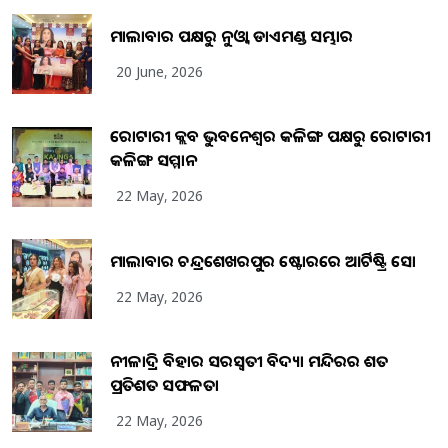
ମାଲାବାର ପକ୍ଷରୁ ନୁଓ୍ବା ଡାଏମଣ୍ଡ ସମ୍ଭାର
20 June, 2026
ରୋଟାରୀ କ୍ଲବ ଭୁବନେଶ୍ୱର କଳିଙ୍ଗ ପକ୍ଷରୁ ରୋଟାରୀ
କଳିଙ୍ଗ ସମ୍ମାନ
22 May, 2026
ମାଲାବାର ଚନ୍ଦ୍ରଶେଖରପୁର ଷ୍ଟୋରରେ ଆର୍ଟିଷ୍ଟ୍ରି ସୋ
22 May, 2026
ନୀଳାଦ୍ରି ବିହାର ସରସ୍ୱତୀ ବିଦ୍ୟା ମନ୍ଦିରର ଶତ
ପ୍ରତିଶତ ସଫଳତା
22 May, 2026