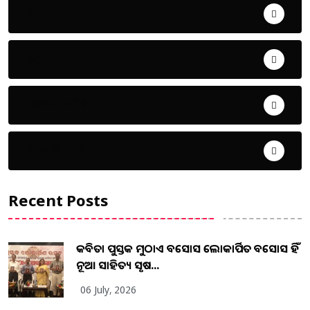
ଖେଳ
ଜିଲ୍ଲା
ଜୀବନ ଚର୍ଯ୍ୟା
ଦେଶ ବିଦେଶ
Recent Posts
କବିତା ପୁସ୍ତକ ମୁଠାଏ ଅବସୋସ ଲୋକାର୍ପିତ ଅବସୋସ ହିଁ
ନୂଆ ସାହିତ୍ୟ ସୃଷ...
06 July, 2026