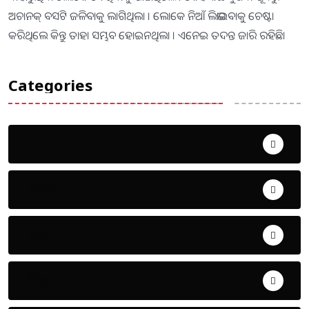
ଅଚାନକ୍ ବସଟି ଜଳିବାକୁ ଲାଗିଥିଲା । ଲୋକେ ନିଆଁ ଲିଭାଇବାକୁ ଚେଷ୍ଟା
କରିଥିଲେ କିନ୍ତୁ ତାହା ସମ୍ଭବ ହୋଇନଥିଲା । ଏନେଇ ତଦନ୍ତ ଜାରି ରହିଛି।
Categories
Uncategorized
ଅପରାଧ
ଖେଳ
ଜିଲ୍ଲା