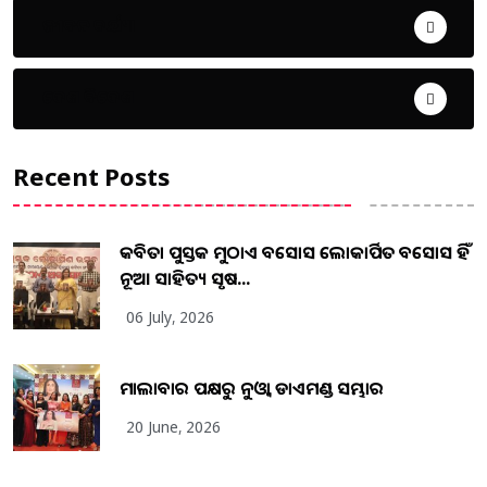
ଜୀବନ ଚର୍ଯ୍ୟା
ଦେଶ ବିଦେଶ
Recent Posts
କବିତା ପୁସ୍ତକ ମୁଠାଏ ଅବସୋସ ଲୋକାର୍ପିତ ଅବସୋସ ହିଁ
ନୂଆ ସାହିତ୍ୟ ସୃଷ...
06 July, 2026
ମାଲାବାର ପକ୍ଷରୁ ନୁଓ୍ବା ଡାଏମଣ୍ଡ ସମ୍ଭାର
20 June, 2026