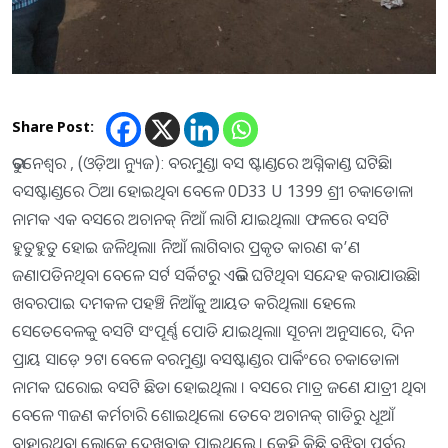
Share Post:
ଭୁବନେଶ୍ୱର , (ଓଡ଼ିଆ ନ୍ୟୁଜ): ବରମୁଣ୍ଡା ବସ ଷ୍ଟାଣ୍ଡରେ ଅଗ୍ନିକାଣ୍ଡ ଘଟିଛି।
ବସଷ୍ଟାଣ୍ଡରେ ଠିଆ ହୋଇଥିବା ବେଳେ 0D33 U 1399 ଶ୍ରୀ ଚକାଡୋଳା
ନାମକ ଏକ ବସରେ ଅଚାନକ୍ ନିଆଁ ଲାଗି ଯାଇଥିଲା। ଫଳରେ ବସଟି
ହୁତୁହୁତୁ ହୋଇ ଜଳିଥିଲା। ନିଆଁ ଲାଗିବାର ପ୍ରକୃତ କାରଣ କ’ଣ
ଜଣାପଡିନଥିବା ବେଳେ ସର୍ଟ ସର୍କିଟରୁ ଏଭଳି ଘଟିଥିବା ସନ୍ଦେହ କରାଯାଉଛି।
ଖବରପାଇ ଦମକଳ ପହଞ୍ଚି ନିଆଁକୁ ଆୟତ କରିଥିଲା। ହେଲେ
ସେତେବେଳକୁ ବସଟି ସଂପୂର୍ଣ୍ଣ ପୋଡି ଯାଇଥିଲା। ସୂଚନା ଅନୁସାରେ, ଦିନ
ପ୍ରାୟ ସାଡ଼େ ୨ଟା ବେଳେ ବରମୁଣ୍ଡା ବସଷ୍ଟାଣ୍ଡର ପାର୍କିଂରେ ଚକାଡୋଳା
ନାମକ ଘରୋଇ ବସଟି ଛିଡା ହୋଇଥିଲା । ବସରେ ମାତ୍ର ଜଣେ ଯାତ୍ରୀ ଥିବା
ବେଳେ ୩ଜଣ କର୍ମଚାରି ଶୋଇଥିଲେ। ତେବେ ଅଚାନକ୍ ଗାଡିରୁ ଧୂଆଁ
ବାହାରୁଥିବା ଲୋକେ ଦେଖିବାକୁ ପାଇଥିଲେ । କେହି କିଛି ବୁଝିବା ପୂର୍ବରୁ