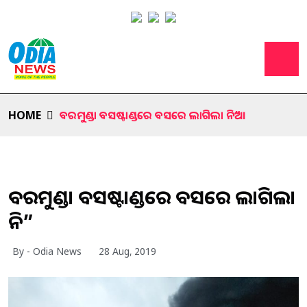
HOME
ବରମୁଣ୍ଡା ବସଷ୍ଟାଣ୍ଡରେ ବସରେ ଲାଗିଲା ନିଆ”
ବରମୁଣ୍ଡା ବସଷ୍ଟାଣ୍ଡରେ ବସରେ ଲାଗିଲା
ନିଆ”
By - Odia News
28 Aug, 2019